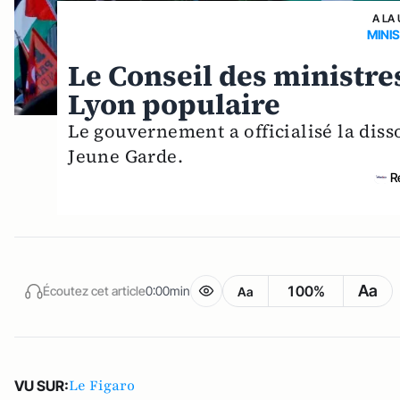
A LA
MINIS
Le Conseil des ministres
Lyon populaire
Le gouvernement a officialisé la di
Jeune Garde.
R
Aa
100%
Écoutez cet article
0:00min
Aa
Le Figaro
VU SUR: