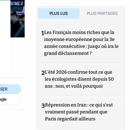
PLUS LUS
PLUS PARTAGES
1
Les Français moins riches que la
moyenne européenne pour la 3e
année consécutive : jusqu'où ira le
grand déclassement ?
2
L’été 2026 confirme tout ce que
les écologistes disent depuis 50
ans : non, et voilà pourquoi
SER
ogle
3
Répression en Iran : ce qui s'est
vraiment passé pendant que
Paris regardait ailleurs