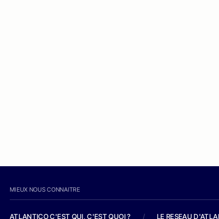
MIEUX NOUS CONNAITRE
ATLANTICO C'EST QUI, C'EST QUOI ?
/
LE RESEAU D'ATL