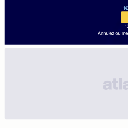
1€
1
Annulez ou me