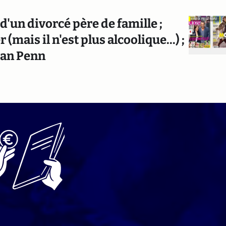
'un divorcé père de famille ;
 (mais il n'est plus alcoolique...) ;
Sean Penn