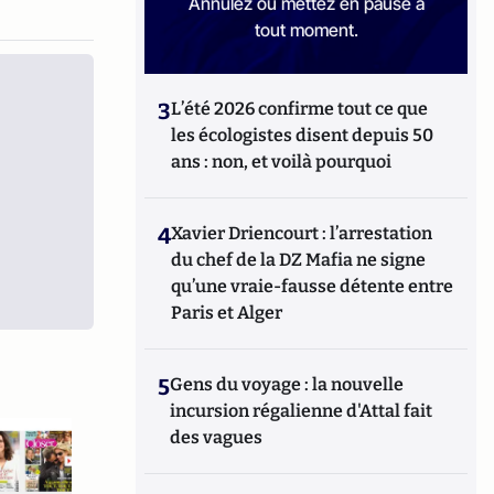
Annulez ou mettez en pause à
tout moment.
3
L’été 2026 confirme tout ce que
les écologistes disent depuis 50
ans : non, et voilà pourquoi
4
Xavier Driencourt : l’arrestation
du chef de la DZ Mafia ne signe
qu’une vraie-fausse détente entre
Paris et Alger
5
Gens du voyage : la nouvelle
incursion régalienne d'Attal fait
des vagues