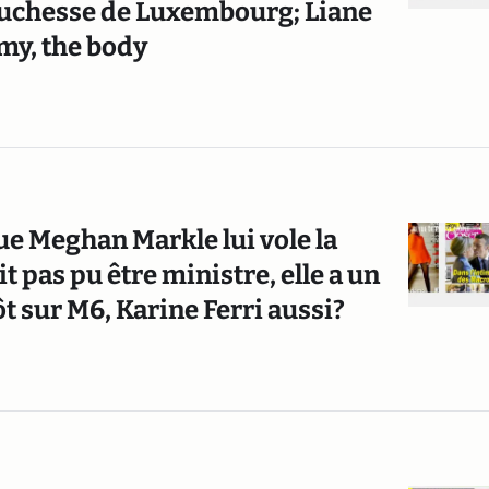
duchesse de Luxembourg; Liane
amy, the body
ue Meghan Markle lui vole la
t pas pu être ministre, elle a un
ôt sur M6, Karine Ferri aussi?