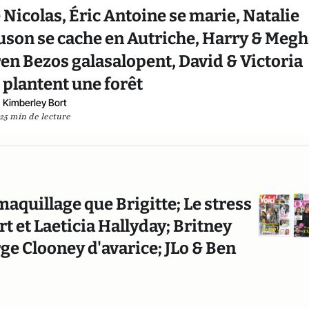
e Nicolas, Éric Antoine se marie, Natalie
uson se cache en Autriche, Harry & Meg
ren Bezos galasalopent, David & Victoria
plantent une forêt
Kimberley Bort
25 min de lecture
quillage que Brigitte; Le stress
 et Laeticia Hallyday; Britney
ge Clooney d'avarice; JLo & Ben