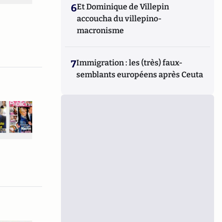
6
Et Dominique de Villepin
accoucha du villepino-
macronisme
7
Immigration : les (très) faux-
semblants européens après Ceuta