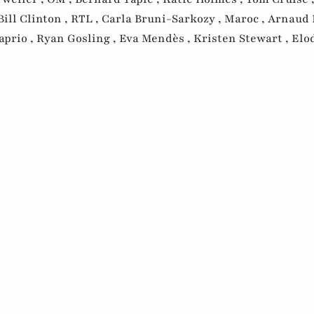
Bill Clinton ,
RTL ,
Carla Bruni-Sarkozy ,
Maroc ,
Arnaud 
aprio ,
Ryan Gosling ,
Eva Mendès ,
Kristen Stewart ,
Elo