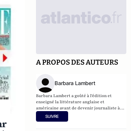
A PROPOS DES AUTEURS
Barbara Lambert
Barbara Lambert a goûté à l'édition et
enseigné la littérature anglaise et
américaine avant de devenir journaliste à
"Livres Hebdo". Elle est aujourd'hui
SUIVRE
responsable des rubriques société/idées
ar
d'Atlantico.fr.