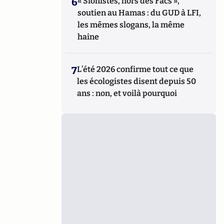
6
« Sionistes, hors des Facs »,
soutien au Hamas : du GUD à LFI,
les mêmes slogans, la même
haine
7
L’été 2026 confirme tout ce que
les écologistes disent depuis 50
ans : non, et voilà pourquoi