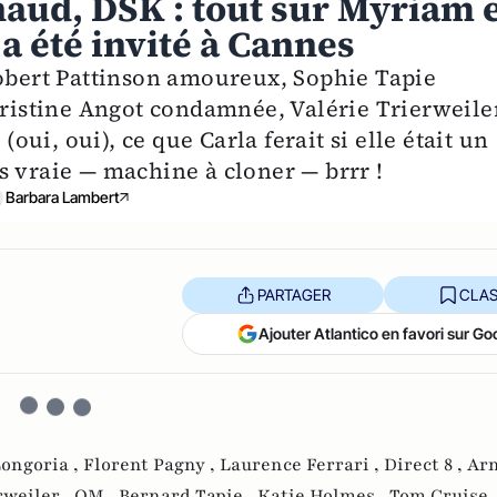
rnaud, DSK : tout sur Myriam 
a été invité à Cannes
Robert Pattinson amoureux, Sophie Tapie
istine Angot condamnée, Valérie Trierweile
(oui, oui), ce que Carla ferait si elle était un
s vraie — machine à cloner — brrr !
Barbara Lambert
PARTAGER
CLAS
Ajouter Atlantico en favori sur Go
Longoria ,
Florent Pagny ,
Laurence Ferrari ,
Direct 8 ,
Ar
rweiler ,
OM ,
Bernard Tapie ,
Katie Holmes ,
Tom Cruise 