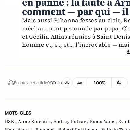
en panne : la faute à A
comment — par qui — il 
Mais aussi Rihanna fesses au clair, 
méchamment pistonnée par papa, Chr
et Cécilia Attias réunies à Saint-Denis 
homme et, et, et… l’incroyable — mai
Aa
100%
Écoutez cet article
0:00min
Aa
MOTS-CLES
DSK ,
Anne Sinclair ,
Audrey Pulvar ,
Rama Yade ,
Eva 
Montebourg ,
Beyoncé ,
Robert Pattinson ,
Valérie Trie