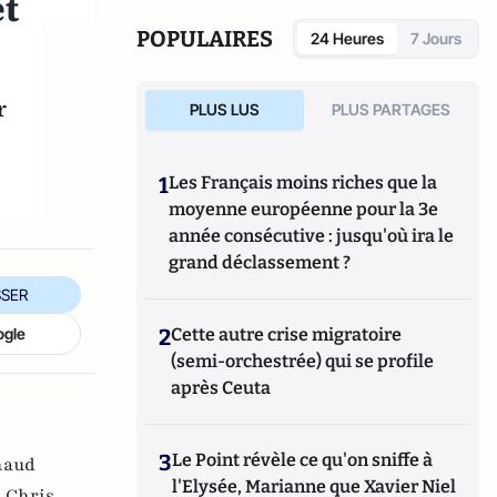
et
POPULAIRES
24 Heures
7 Jours
r
PLUS LUS
PLUS PARTAGES
1
Les Français moins riches que la
moyenne européenne pour la 3e
année consécutive : jusqu'où ira le
grand déclassement ?
SER
2
Cette autre crise migratoire
ogle
(semi-orchestrée) qui se profile
après Ceuta
3
Le Point révèle ce qu'on sniffe à
naud
l'Elysée, Marianne que Xavier Niel
,
Chris