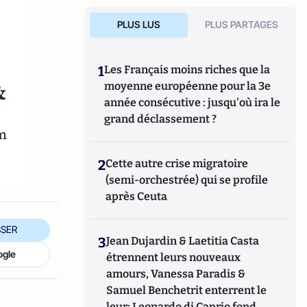
PLUS LUS
PLUS PARTAGES
1
Les Français moins riches que la
&
moyenne européenne pour la 3e
année consécutive : jusqu'où ira le
grand déclassement ?
m
2
Cette autre crise migratoire
(semi-orchestrée) qui se profile
après Ceuta
SER
3
Jean Dujardin & Laetitia Casta
ogle
étrennent leurs nouveaux
amours, Vanessa Paradis &
Samuel Benchetrit enterrent le
leur; Leonardo di Caprio fond,