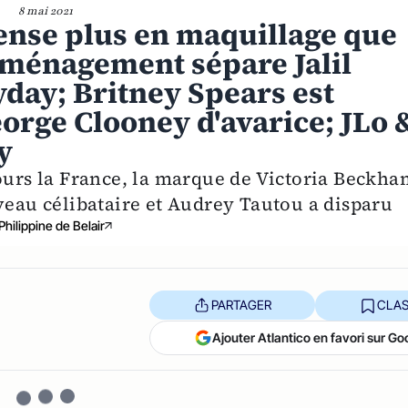
8 mai 2021
se plus en maquillage que
déménagement sépare Jalil
yday; Britney Spears est
orge Clooney d'avarice; JLo 
y
jours la France, la marque de Victoria Beckha
veau célibataire et Audrey Tautou a disparu
Philippine de Belair
PARTAGER
CLAS
Ajouter Atlantico en favori sur Go