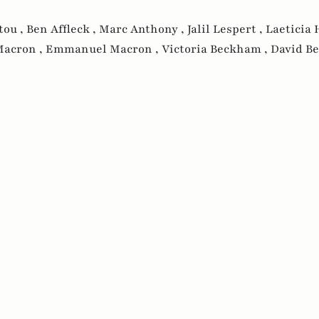
tou ,
Ben Affleck ,
Marc Anthony ,
Jalil Lespert ,
Laeticia 
Macron ,
Emmanuel Macron ,
Victoria Beckham ,
David B