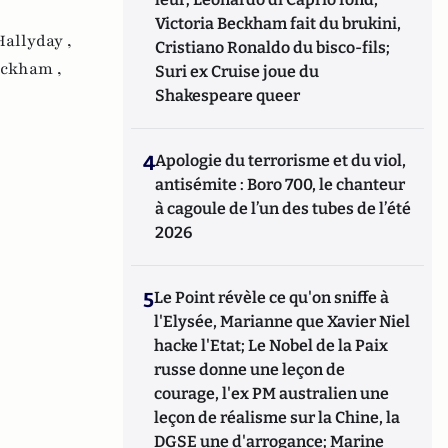
Victoria Beckham fait du brukini,
Hallyday ,
Cristiano Ronaldo du bisco-fils;
eckham ,
Suri ex Cruise joue du
Shakespeare queer
4
Apologie du terrorisme et du viol,
antisémite : Boro 700, le chanteur
à cagoule de l’un des tubes de l’été
2026
5
Le Point révèle ce qu'on sniffe à
l'Elysée, Marianne que Xavier Niel
hacke l'Etat; Le Nobel de la Paix
russe donne une leçon de
courage, l'ex PM australien une
leçon de réalisme sur la Chine, la
DGSE une d'arrogance; Marine