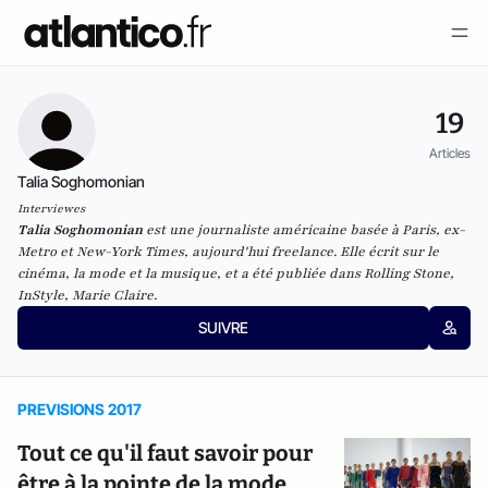
19
Articles
Talia Soghomonian
Interviewes
Talia Soghomonian
est une journaliste américaine basée à Paris, ex-
Metro
et
New-York Times
, aujourd'hui freelance. Elle écrit sur le
cinéma, la mode et la musique, et a été publiée dans
Rolling Stone,
InStyle, Marie Claire
.
SUIVRE
PREVISIONS 2017
Tout ce qu'il faut savoir pour
être à la pointe de la mode