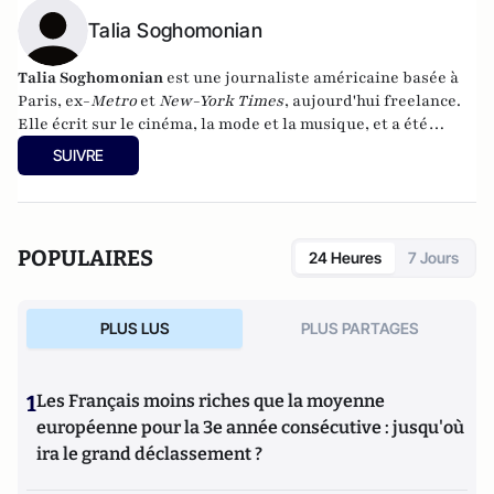
Talia Soghomonian
Talia Soghomonian
est une journaliste américaine basée à
Paris, ex-
Metro
et
New-York Times
, aujourd'hui freelance.
Elle écrit sur le cinéma, la mode et la musique, et a été
publiée dans
Rolling Stone, InStyle, Marie Claire
.
SUIVRE
POPULAIRES
24 Heures
7 Jours
PLUS LUS
PLUS PARTAGES
1
Les Français moins riches que la moyenne
européenne pour la 3e année consécutive : jusqu'où
ira le grand déclassement ?