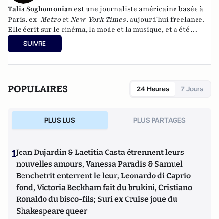
Talia Soghomonian
est une journaliste américaine basée à
Paris, ex-
Metro
et
New-York Times
, aujourd'hui freelance.
Elle écrit sur le cinéma, la mode et la musique, et a été
publiée dans
Rolling Stone, InStyle, Marie Claire
.
SUIVRE
POPULAIRES
24 Heures
7 Jours
PLUS LUS
PLUS PARTAGES
1
Jean Dujardin & Laetitia Casta étrennent leurs
nouvelles amours, Vanessa Paradis & Samuel
Benchetrit enterrent le leur; Leonardo di Caprio
fond, Victoria Beckham fait du brukini, Cristiano
Ronaldo du bisco-fils; Suri ex Cruise joue du
Shakespeare queer