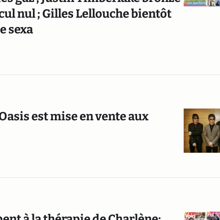
ul nul ; Gilles Lellouche bientôt
e sexa
'Oasis est mise en vente aux
ent à la thérapie de Charlène;