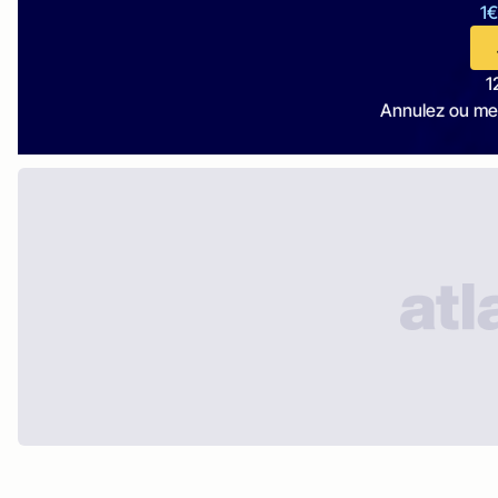
1€
1
Annulez ou me