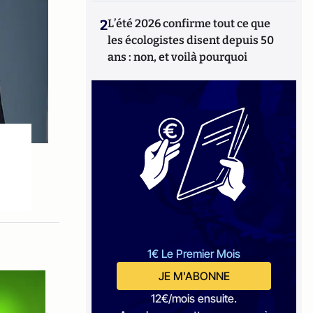
2
L’été 2026 confirme tout ce que
les écologistes disent depuis 50
ans : non, et voilà pourquoi
1€ Le Premier Mois
JE M'ABONNE
12€/mois ensuite.