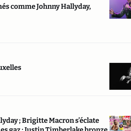
rmés comme Johnny Hallyday,
uxelles
yday ; Brigitte Macron s’éclate
s gaz ; Justin Timberlake bronze