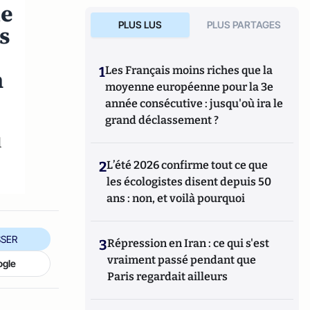
ie
PLUS LUS
PLUS PARTAGES
s
1
Les Français moins riches que la
n
moyenne européenne pour la 3e
année consécutive : jusqu'où ira le
grand déclassement ?
l
2
L’été 2026 confirme tout ce que
les écologistes disent depuis 50
ans : non, et voilà pourquoi
SER
3
Répression en Iran : ce qui s'est
vraiment passé pendant que
ogle
Paris regardait ailleurs