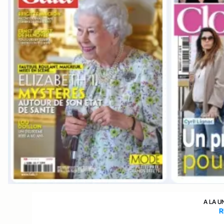
A LA U
R