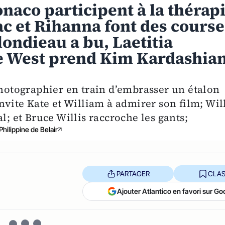
onaco participent à la thérap
ac et Rihanna font des course
londieau a bu, Laetitia
e West prend Kim Kardashia
photographier en train d’embrasser un étalon
invite Kate et William à admirer son film; Wil
l; et Bruce Willis raccroche les gants;
Philippine de Belair
PARTAGER
CLAS
Ajouter Atlantico en favori sur Go