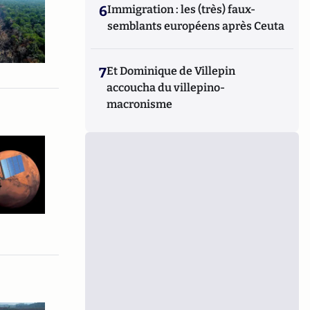
6
Immigration : les (très) faux-
semblants européens après Ceuta
7
Et Dominique de Villepin
accoucha du villepino-
macronisme