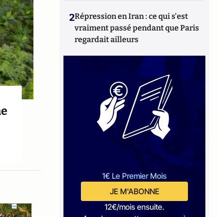
2
Répression en Iran : ce qui s'est
vraiment passé pendant que Paris
regardait ailleurs
ne
1€ Le Premier Mois
JE M'ABONNE
12€/mois ensuite.