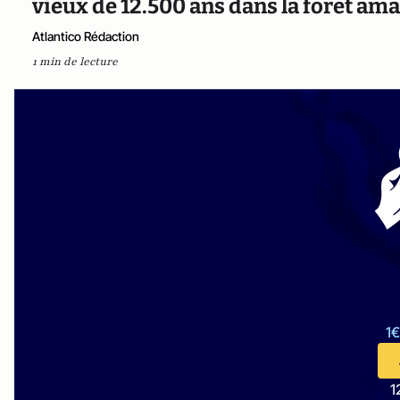
vieux de 12.500 ans dans la forêt a
Atlantico Rédaction
1 min de lecture
1€
1