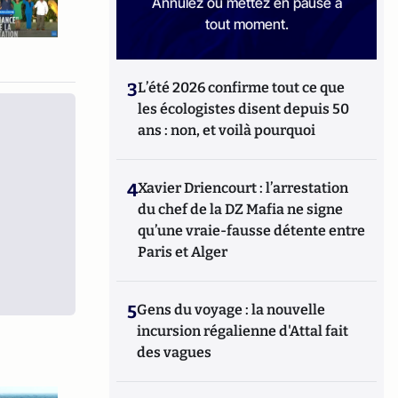
Annulez ou mettez en pause à
tout moment.
3
L’été 2026 confirme tout ce que
les écologistes disent depuis 50
ans : non, et voilà pourquoi
4
Xavier Driencourt : l’arrestation
du chef de la DZ Mafia ne signe
qu’une vraie-fausse détente entre
Paris et Alger
5
Gens du voyage : la nouvelle
incursion régalienne d'Attal fait
des vagues