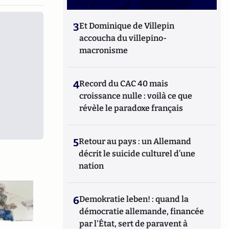
3
Et Dominique de Villepin
accoucha du villepino-
macronisme
4
Record du CAC 40 mais
croissance nulle : voilà ce que
révèle le paradoxe français
5
Retour au pays : un Allemand
décrit le suicide culturel d’une
nation
6
Demokratie leben! : quand la
démocratie allemande, financée
par l'État, sert de paravent à