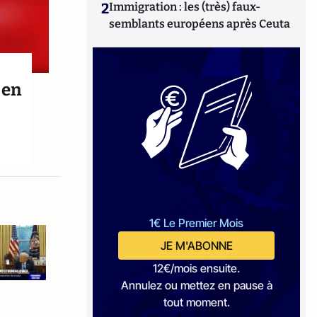
2
Immigration : les (très) faux-
semblants européens après Ceuta
 en
1€ Le Premier Mois
JE M'ABONNE
12€/mois ensuite.
Annulez ou mettez en pause à
tout moment.