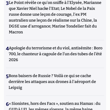
3
Le Point révèle ce qu'on sniffe à l'Elysée, Marianne
que Xavier Niel hacke l'Etat; Le Nobel de la Paix
russe donne une leçon de courage, l'ex PM
australien une leçon de réalisme sur la Chine, la
DGSE une d'arrogance; Marine Tondelier fait du
Macron
4
Apologie du terrorisme et du viol, antisémite : Boro
700, le chanteur à cagoule de l’un des tubes de l’été
2026
5
Bons baisers de Russie ? Voilà ce qui se cache
derrière les attaques aux drones à l'aéroport de
Leipzig
6
« Sionistes, hors des Facs », soutien au Hamas : du
GUD à LFI, les mêmes slogans, la même haine