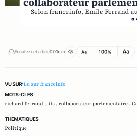
collaborateur parlemen
Selon franceinfo, Emile Ferrand au
Aa
100%
Écoutez cet article
0:00min
Aa
Lu sur franceinfo
VU SUR:
MOTS-CLES
richard ferrand ,
fils ,
collaborateur parlementaire ,
C
THEMATIQUES
Politique