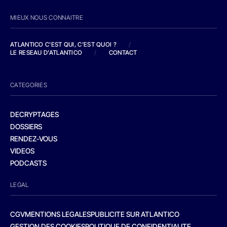
MIEUX NOUS CONNAITRE
ATLANTICO C'EST QUI, C'EST QUOI ?
/
LE RESEAU D'ATLANTICO
/
CONTACT
CATEGORIES
DECRYPTAGES
DOSSIERS
RENDEZ-VOUS
VIDEOS
PODCASTS
LEGAL
CGV
MENTIONS LEGALES
PUBLICITE SUR ATLANTICO
GESTION DES COOKIES
POLITIQUE DE CONFIDENTIALITE