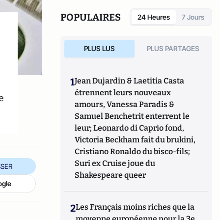
POPULAIRES
24 Heures
7 Jours
PLUS LUS
PLUS PARTAGES
1
Jean Dujardin & Laetitia Casta
étrennent leurs nouveaux
e
amours, Vanessa Paradis &
Samuel Benchetrit enterrent le
leur; Leonardo di Caprio fond,
Victoria Beckham fait du brukini,
Cristiano Ronaldo du bisco-fils;
Suri ex Cruise joue du
SER
Shakespeare queer
ogle
2
Les Français moins riches que la
moyenne européenne pour la 3e