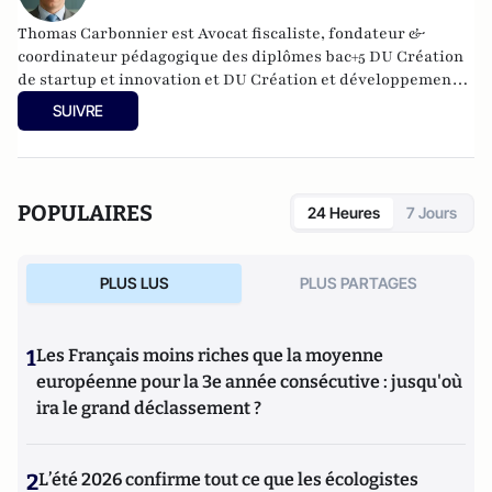
Thomas Carbonnier est Avocat fiscaliste, fondateur &
coordinateur pédagogique des diplômes bac+5 DU Création
de startup et innovation et DU Création et développement
de structures en santé à l'Université Paris Cité. Il est
SUIVRE
également Président de l'UNPI 95, une association de
propriétaires qui intervient dans le Val d'Oise.
POPULAIRES
24 Heures
7 Jours
PLUS LUS
PLUS PARTAGES
1
Les Français moins riches que la moyenne
européenne pour la 3e année consécutive : jusqu'où
ira le grand déclassement ?
2
L’été 2026 confirme tout ce que les écologistes