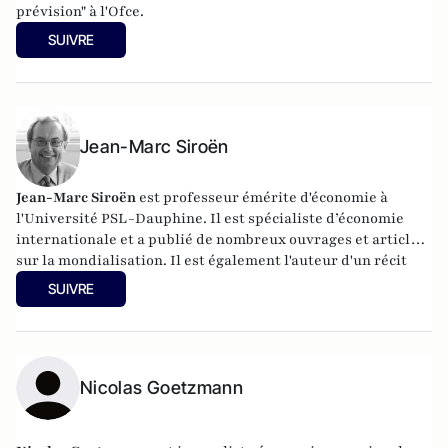
prévision" à l'
Ofce
.
SUIVRE
Jean-Marc Siroën
Jean-Marc Siroën
est professeur émérite d'économie à
l'Université PSL-Dauphine. Il est spécialiste d’économie
internationale et a publié de nombreux ouvrages et articles
sur la mondialisation. Il est également l'auteur d'un récit
romancé (en trois tomes) autour de l'économiste J.M. Keynes
SUIVRE
: "Mr Keynes et les extravagants". Site :
www.jean-
marcsiroen.dauphine.
fr
Nicolas Goetzmann