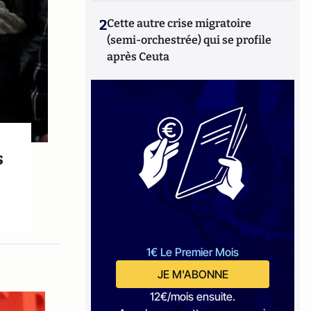
2
Cette autre crise migratoire
(semi-orchestrée) qui se profile
après Ceuta
s
1€ Le Premier Mois
JE M'ABONNE
12€/mois ensuite.