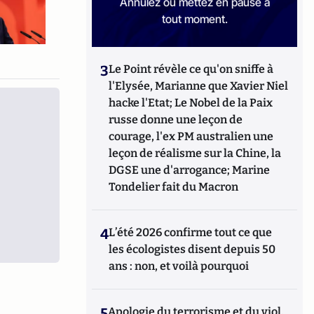
Annulez ou mettez en pause à
tout moment.
3
Le Point révèle ce qu'on sniffe à
l'Elysée, Marianne que Xavier Niel
hacke l'Etat; Le Nobel de la Paix
russe donne une leçon de
courage, l'ex PM australien une
leçon de réalisme sur la Chine, la
DGSE une d'arrogance; Marine
Tondelier fait du Macron
4
L’été 2026 confirme tout ce que
les écologistes disent depuis 50
ans : non, et voilà pourquoi
5
Apologie du terrorisme et du viol,