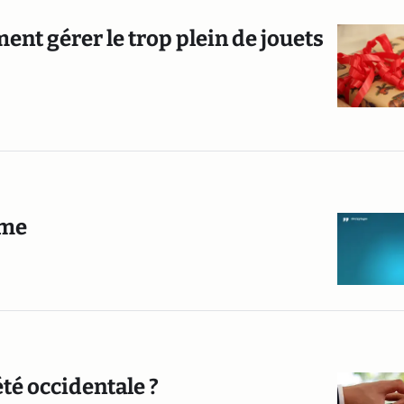
nt gérer le trop plein de jouets
rme
été occidentale ?