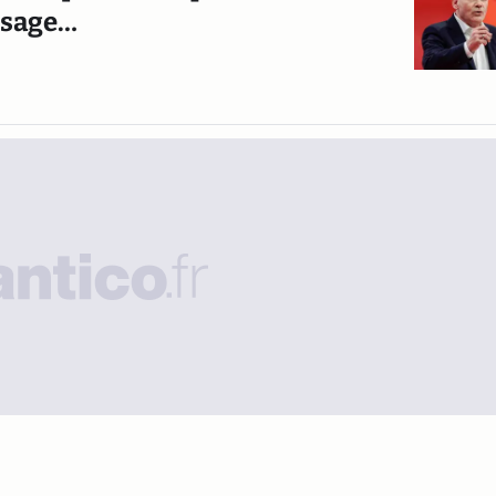
isage…