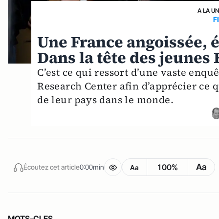
A LA U
F
Une France angoissée, é
Dans la tête des jeunes 
C’est ce qui ressort d’une vaste enquê
Research Center afin d’apprécier ce q
de leur pays dans le monde.
Aa
100%
Écoutez cet article
0:00min
Aa
MOTS-CLES