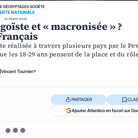
NE
›
DÉCRYPTAGES
›
SOCIÉTÉ
IERTE NATIONALE
12 mars 2023
goïste et « macronisée » ?
Français
te réalisée à travers plusieurs pays par le Pe
ue les 18-29 ans pensent de la place et du rôl
Vincent Tournier
PARTAGER
CLAS
Ajouter Atlantico en favori sur Go