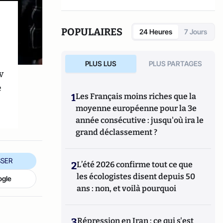
POPULAIRES
24 Heures
7 Jours
PLUS LUS
PLUS PARTAGES
w
e
1
Les Français moins riches que la
moyenne européenne pour la 3e
année consécutive : jusqu'où ira le
grand déclassement ?
SER
2
L’été 2026 confirme tout ce que
les écologistes disent depuis 50
ogle
ans : non, et voilà pourquoi
3
Répression en Iran : ce qui s'est