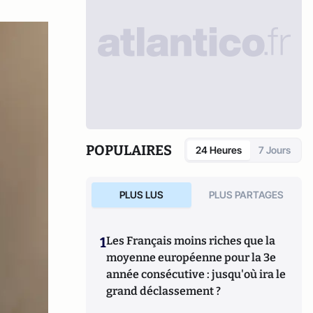
POPULAIRES
24 Heures
7 Jours
PLUS LUS
PLUS PARTAGES
1
Les Français moins riches que la
moyenne européenne pour la 3e
année consécutive : jusqu'où ira le
grand déclassement ?