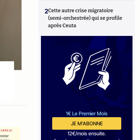
2
Cette autre crise migratoire
(semi-orchestrée) qui se profile
après Ceuta
1€ Le Premier Mois
JE M'ABONNE
12€/mois ensuite.