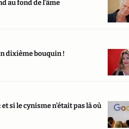
nd au fond de l’âme
on dixième bouquin !
et si le cynisme n’était pas là où