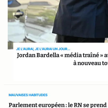
JE L’AURAI, JE L’AURAI UN JOUR...
Jordan Bardella « média traîné » 
à nouveau to
MAUVAISES HABITUDES
Parlement européen : le RN se prend 