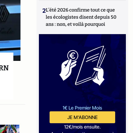
2
L’été 2026 confirme tout ce que
les écologistes disent depuis 50
ans : non, et voilà pourquoi
 RN
1€ Le Premier Mois
JE M'ABONNE
12€/mois ensuite.