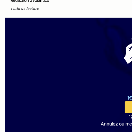
Rédaction d'Atlantico
1 min de lecture
1€
1
Annulez ou me