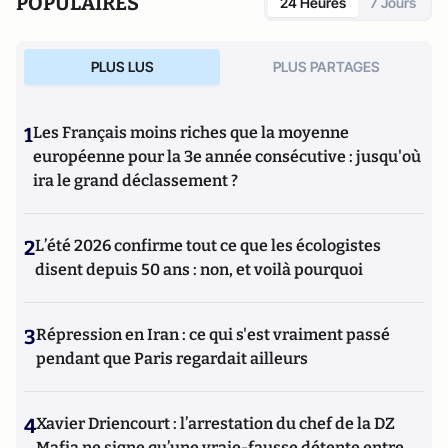
POPULAIRES
24 Heures
7 Jours
PLUS LUS
PLUS PARTAGES
1
Les Français moins riches que la moyenne
européenne pour la 3e année consécutive : jusqu'où
ira le grand déclassement ?
2
L’été 2026 confirme tout ce que les écologistes
disent depuis 50 ans : non, et voilà pourquoi
3
Répression en Iran : ce qui s'est vraiment passé
pendant que Paris regardait ailleurs
4
Xavier Driencourt : l’arrestation du chef de la DZ
Mafia ne signe qu’une vraie-fausse détente entre