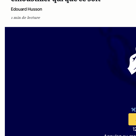
Edouard Husson
1 min de lecture
1€
1