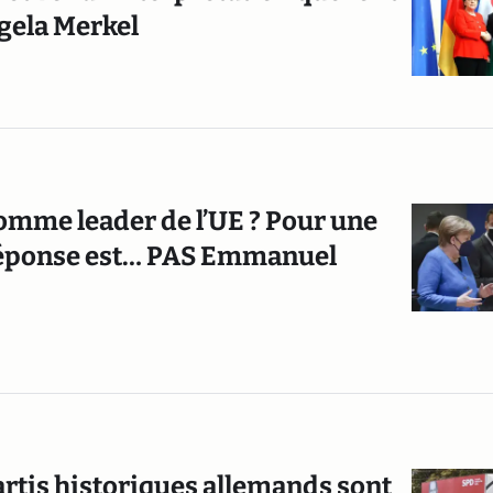
ngela Merkel
omme leader de l’UE ? Pour une
 réponse est… PAS Emmanuel
rtis historiques allemands sont