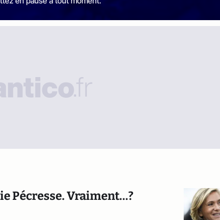
ttez en pause à tout moment.
rie Pécresse. Vraiment…?