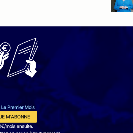
 Le Premier Mois
JE M'ABONNE
2€/mois ensuite.