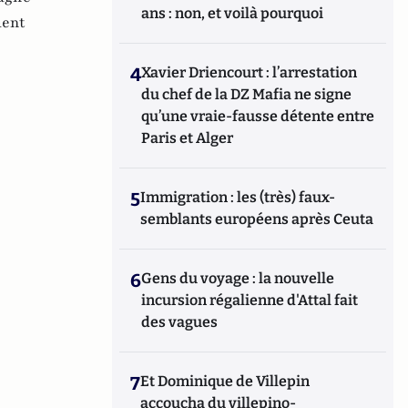
ans : non, et voilà pourquoi
ment
4
Xavier Driencourt : l’arrestation
du chef de la DZ Mafia ne signe
qu’une vraie-fausse détente entre
Paris et Alger
5
Immigration : les (très) faux-
semblants européens après Ceuta
6
Gens du voyage : la nouvelle
incursion régalienne d'Attal fait
des vagues
7
Et Dominique de Villepin
accoucha du villepino-