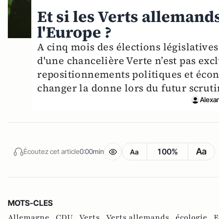
Et si les Verts allemand
l'Europe ?
A cinq mois des élections législativ
d'une chancelière Verte n’est pas excl
repositionnements politiques et éco
changer la donne lors du futur scruti
Alexa
Aa
100%
Écoutez cet article
0:00min
Aa
MOTS-CLES
Allemagne ,
CDU ,
Verts ,
Verts allemands ,
écologie ,
E