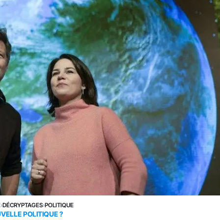
E
›
DÉCRYPTAGES
›
POLITIQUE
VELLE POLITIQUE ?