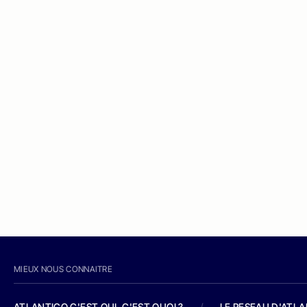
MIEUX NOUS CONNAITRE
ATLANTICO C'EST QUI, C'EST QUOI ?
/
LE RESEAU D'ATL