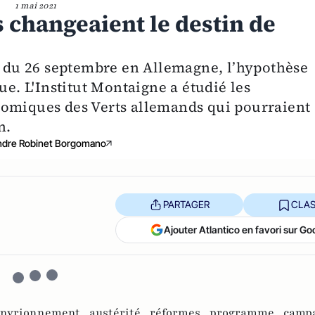
1 mai 2021
s changeaient le destin de
es du 26 septembre en Allemagne, l’hypothèse
ue. L'Institut Montaigne a étudié les
nomiques des Verts allemands qui pourraient
n.
ndre Robinet Borgomano
PARTAGER
CLAS
Ajouter Atlantico en favori sur Go
nvrionnement ,
austérité ,
réformes ,
programme ,
camp