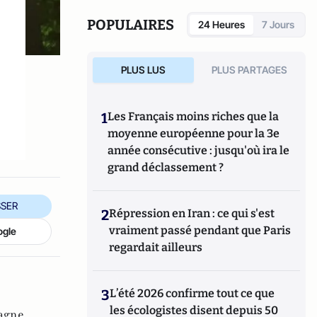
Fondation du patrimoine culturel prussien
un projet d’exposition visant à présenter à
POPULAIRES
24 Heures
7 Jours
Berlin les collections d’art moderne du
dernier Shah d’Iran. Il a également participé
au lancement d’un fonds d’investissement
PLUS LUS
PLUS PARTAGES
européen dans le domaine de la Smart City
et pris part à l’initiative pour l’unification
du droit des affaires en Europe. Diplômé de
1
Les Français moins riches que la
Sciences Po Paris, il est également titulaire
moyenne européenne pour la 3e
d’une maîtrise en histoire moderne de la
année consécutive : jusqu'où ira le
Sorbonne (Paris IV).
grand déclassement ?
SER
2
Répression en Iran : ce qui s'est
vraiment passé pendant que Paris
ogle
regardait ailleurs
3
L’été 2026 confirme tout ce que
les écologistes disent depuis 50
agne