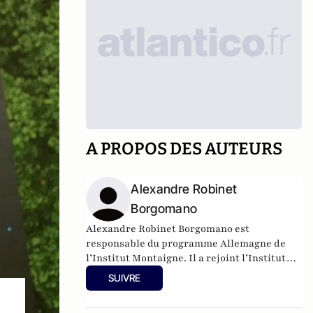
A PROPOS DES AUTEURS
Alexandre Robinet
Borgomano
Alexandre Robinet Borgomano est
responsable du programme Allemagne de
l’Institut Montaigne. Il a rejoint l’Institut
Montaigne en 2019. Il a travaillé auparavant
SUIVRE
au Bundestag, comme attaché parlementaire
d’un député allemand. Il a conduit pour la