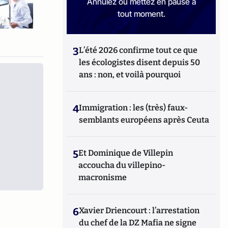
Annulez ou mettez en pause à
tout moment.
3
L’été 2026 confirme tout ce que
les écologistes disent depuis 50
ans : non, et voilà pourquoi
4
Immigration : les (très) faux-
semblants européens après Ceuta
5
Et Dominique de Villepin
accoucha du villepino-
macronisme
6
Xavier Driencourt : l’arrestation
du chef de la DZ Mafia ne signe