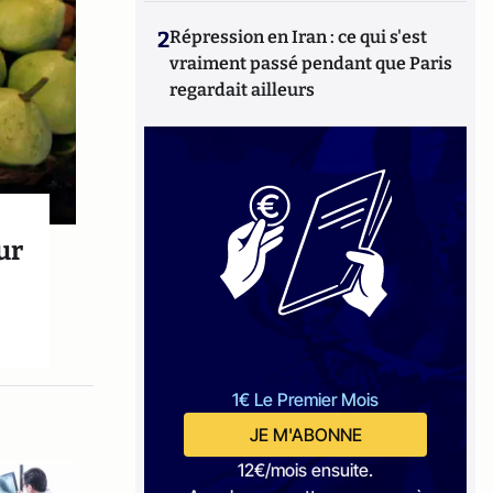
2
Répression en Iran : ce qui s'est
vraiment passé pendant que Paris
regardait ailleurs
ur
1€ Le Premier Mois
JE M'ABONNE
12€/mois ensuite.