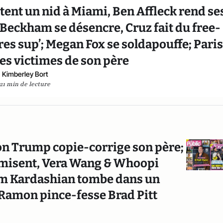
ètent un nid à Miami, Ben Affleck rend se
a Beckham se désencre, Cruz fait du free-
es sup’; Megan Fox se soldapouffe; Pari
les victimes de son père
Kimberley Bort
21 min de lecture
ron Trump copie-corrige son père;
misent, Vera Wang & Whoopi
Kim Kardashian tombe dans un
 Ramon pince-fesse Brad Pitt