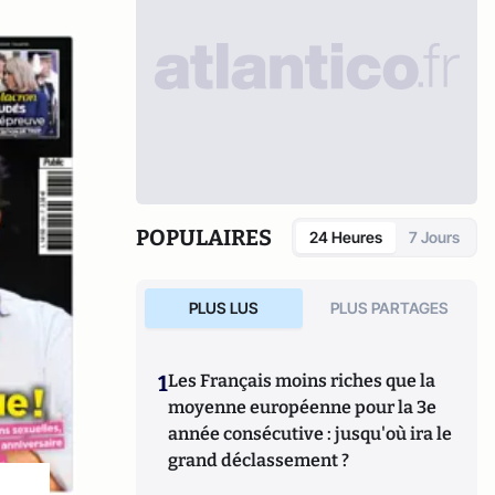
POPULAIRES
24 Heures
7 Jours
PLUS LUS
PLUS PARTAGES
1
Les Français moins riches que la
moyenne européenne pour la 3e
année consécutive : jusqu'où ira le
grand déclassement ?