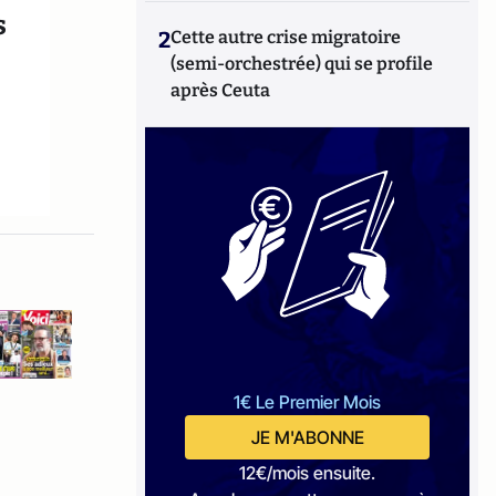
s
2
Cette autre crise migratoire
(semi-orchestrée) qui se profile
après Ceuta
s
1€ Le Premier Mois
JE M'ABONNE
12€/mois ensuite.