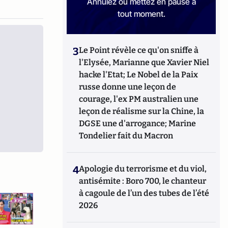
Annulez ou mettez en pause à
tout moment.
3
Le Point révèle ce qu'on sniffe à
l'Elysée, Marianne que Xavier Niel
hacke l'Etat; Le Nobel de la Paix
russe donne une leçon de
courage, l'ex PM australien une
leçon de réalisme sur la Chine, la
DGSE une d'arrogance; Marine
Tondelier fait du Macron
4
Apologie du terrorisme et du viol,
antisémite : Boro 700, le chanteur
à cagoule de l’un des tubes de l’été
2026