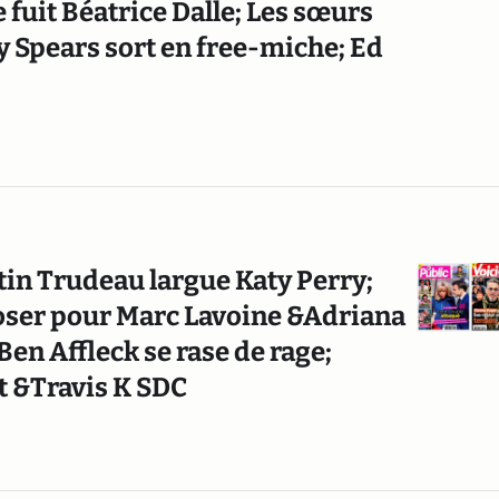
 fuit Béatrice Dalle; Les sœurs
y Spears sort en free-miche; Ed
stin Trudeau largue Katy Perry;
loser pour Marc Lavoine &Adriana
en Affleck se rase de rage;
ft &Travis K SDC