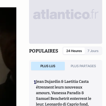
POPULAIRES
24 Heures
7 Jours
PLUS LUS
PLUS PARTAGES
1
Jean Dujardin & Laetitia Casta
étrennent leurs nouveaux
amours, Vanessa Paradis &
Samuel Benchetrit enterrent le
leur; Leonardo di Caprio fond,