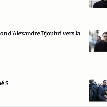
n d'Alexandre Djouhri vers la
hé S