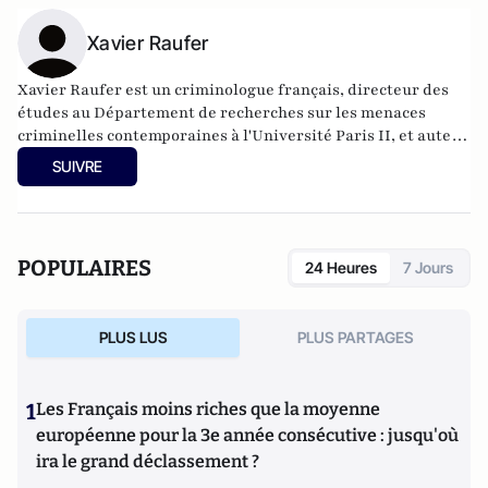
Xavier Raufer
Xavier Raufer est un criminologue français, directeur des
études au Département de recherches sur les menaces
criminelles contemporaines à l'
Université Paris II
, et auteur
de nombreux ouvrages sur le sujet. Dernier en date:
La
SUIVRE
criminalité organisée dans le chaos mondial : mafias,
triades, cartels, clans
. Il est directeur d'études, pôle
sécurité-défense-criminologie du Conservatoire National
des Arts et Métiers.
POPULAIRES
24 Heures
7 Jours
PLUS LUS
PLUS PARTAGES
1
Les Français moins riches que la moyenne
européenne pour la 3e année consécutive : jusqu'où
ira le grand déclassement ?