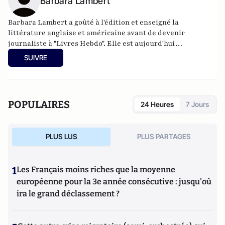
Barbara Lambert
Barbara Lambert a goûté à l'édition et enseigné la
littérature anglaise et américaine avant de devenir
journaliste à "Livres Hebdo". Elle est aujourd'hui
responsable des rubriques société/idées d'Atlantico.fr.
SUIVRE
POPULAIRES
24 Heures
7 Jours
PLUS LUS
PLUS PARTAGES
1
Les Français moins riches que la moyenne
européenne pour la 3e année consécutive : jusqu'où
ira le grand déclassement ?