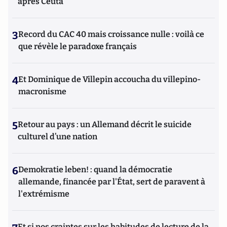
après Ceuta
3
Record du CAC 40 mais croissance nulle : voilà ce
que révèle le paradoxe français
4
Et Dominique de Villepin accoucha du villepino-
macronisme
5
Retour au pays : un Allemand décrit le suicide
culturel d’une nation
6
Demokratie leben! : quand la démocratie
allemande, financée par l'État, sert de paravent à
l'extrémisme
Et si nos craintes sur les habitudes de lecture de la