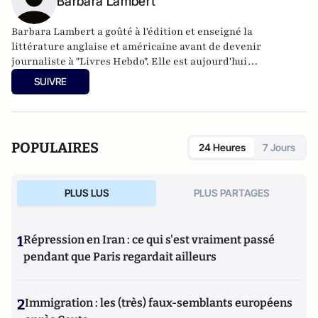
Barbara Lambert
Barbara Lambert a goûté à l'édition et enseigné la
littérature anglaise et américaine avant de devenir
journaliste à "Livres Hebdo". Elle est aujourd'hui
responsable des rubriques société/idées d'Atlantico.fr.
SUIVRE
POPULAIRES
24 Heures
7 Jours
PLUS LUS
PLUS PARTAGES
1
Répression en Iran : ce qui s'est vraiment passé
pendant que Paris regardait ailleurs
2
Immigration : les (très) faux-semblants européens