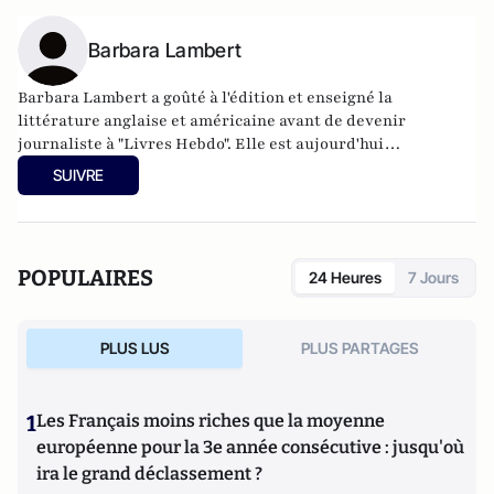
Barbara Lambert
Barbara Lambert a goûté à l'édition et enseigné la
littérature anglaise et américaine avant de devenir
journaliste à "Livres Hebdo". Elle est aujourd'hui
responsable des rubriques société/idées d'Atlantico.fr.
SUIVRE
POPULAIRES
24 Heures
7 Jours
PLUS LUS
PLUS PARTAGES
1
Les Français moins riches que la moyenne
européenne pour la 3e année consécutive : jusqu'où
ira le grand déclassement ?