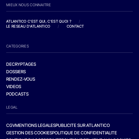
MIEUX NOUS CONNAITRE
ATLANTICO C'EST QUI, C'EST QUOI ?
/
LE RESEAU D'ATLANTICO
/
CONTACT
CATEGORIES
DECRYPTAGES
DOSSIERS
RENDEZ-VOUS
VIDEOS
PODCASTS
LEGAL
CGV
MENTIONS LEGALES
PUBLICITE SUR ATLANTICO
GESTION DES COOKIES
POLITIQUE DE CONFIDENTIALITE