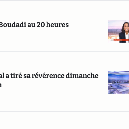
r-Boudadi au 20 heures
al a tiré sa révérence dimanche
n