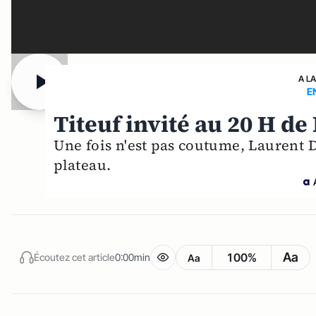
A L
E
Titeuf invité au 20 H de
Une fois n'est pas coutume, Laurent
plateau.
Aa
100%
Écoutez cet article
0:00min
Aa