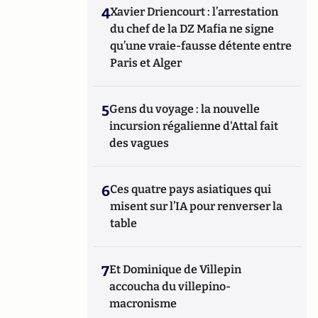
4
Xavier Driencourt : l’arrestation
du chef de la DZ Mafia ne signe
qu’une vraie-fausse détente entre
Paris et Alger
5
Gens du voyage : la nouvelle
incursion régalienne d'Attal fait
des vagues
6
Ces quatre pays asiatiques qui
misent sur l’IA pour renverser la
table
7
Et Dominique de Villepin
accoucha du villepino-
macronisme