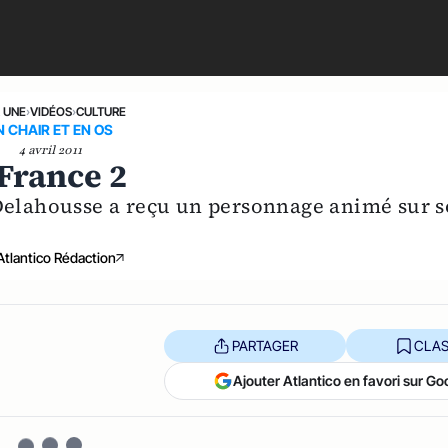
A UNE
›
VIDÉOS
›
CULTURE
N CHAIR ET EN OS
4 avril 2011
 France 2
 Delahousse a reçu un personnage animé sur 
Atlantico Rédaction
PARTAGER
CLAS
Ajouter Atlantico en favori sur Go