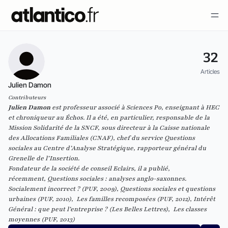
32
Articles
Julien Damon
Contributeurs
Julien Damon
est professeur associé à Sciences Po, enseignant à HEC
et chroniqueur au
Échos
. Il a été, en particulier, responsable de la
Mission Solidarité de la SNCF, sous directeur à la Caisse nationale
des Allocations Familiales (CNAF), chef du service Questions
sociales au Centre d’Analyse Stratégique, rapporteur général du
Grenelle de l’Insertion.
Fondateur de la société de
conseil Eclairs
, il a publié,
récemment,
Questions sociales : analyses anglo-saxonnes.
Socialement incorrect ? (
PUF, 2009),
Questions sociales et questions
urbaines
(PUF, 2010),
Les familles recomposées
(PUF, 2012),
Intérêt
Général : que peut l’entreprise ?
(Les Belles Lettres),
Les classes
moyennes
(PUF, 2013)