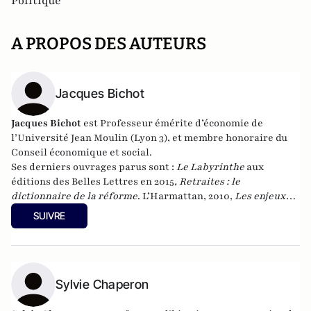
Politique
A PROPOS DES AUTEURS
Jacques Bichot
Jacques Bichot
est
Professeur émérite d’économie de
l’Université Jean Moulin (Lyon 3), et membre honoraire du
Conseil économique et social.
Ses derniers ouvrages parus sont :
Le Labyrinthe
aux
éditions des Belles Lettres en 2015
, Retraites : le
dictionnaire de la réforme
. L’Harmattan, 2010,
Les enjeux
2012 de A à Z
. L’Harmattan, 2012, et
La retraite en liberté
, au
SUIVRE
Cherche-midi, en janvier 2017.
Sylvie Chaperon