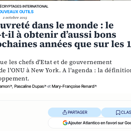
ÉCRYPTAGES
›
INTERNATIONAL
OUVEAUX OUTILS
2 octobre 2015
auvreté dans le monde : le
-il à obtenir d’aussi bons
rochaines années que sur les 
que les chefs d'Etat et de gouvernement
de l'ONU à New York. A l'agenda : la définitio
loppement.
Damon
,
Pascaline Dupas
et
Mary-Françoise Renard
PARTAGER
CLAS
Ajouter Atlantico en favori sur Go