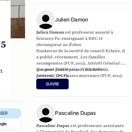
Julien Damon
Julien Damon
est professeur associé à
Sciences Po, enseignant à HEC et
15
chroniqueur au
Échos
.
Fondateur de la
société de conseil Eclairs
, il
a publié, récemment,
Les familles
recomposées
(PUF, 2012),
Intérêt Général :
que peut l’entreprise ?
Il a aussi publié en 2010
(Les Belles
Eliminer la
n
Lettres),
pauvreté
(PUF).
Les classes moyennes
(PUF, 2013)
SUIVRE
Pascaline Dupas
SER
ogle
Pascaline Dupas
est professeure assistante
à l’Université de Stanford. Ses domaines de