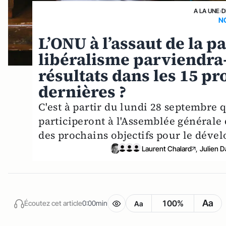
A LA UNE
›
D
N
L’ONU à l’assaut de la p
libéralisme parviendra-t
résultats dans les 15 p
dernières ?
C'est à partir du lundi 28 septembre 
participeront à l'Assemblée générale 
des prochains objectifs pour le déve
Laurent Chalard
,
Julien 
Aa
100%
Écoutez cet article
0:00min
Aa