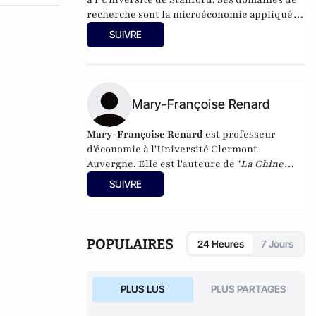
recherche sont la microéconomie appliquée
et l’économie de développement.
SUIVRE
Mary-Françoise Renard
Mary-Françoise Renard
est professeur
d'économie à l'Université Clermont
Auvergne. Elle est l'auteure de "
La Chine
dans l'économie mondiale
" aux presses
SUIVRE
universitaires Blaise Pascal.
POPULAIRES
24 Heures
7 Jours
PLUS LUS
PLUS PARTAGES