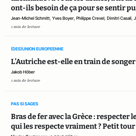
ont-ils besoin de ça pour se sentir pu
Jean-Michel Schmitt
,
Yves Boyer
,
Philippe Crevel
,
Dimitri Casali
,
1 min de lecture
(DES)UNION EUROPEENNE
L’Autriche est-elle en train de songer 
Jakob Höber
1 min de lecture
PAS SI SAGES
Bras de fer avec la Grèce : respecter 
qui les respecte vraiment ? Petit tou