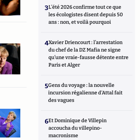
3
L’été 2026 confirme tout ce que
les écologistes disent depuis 50
ans : non, et voilà pourquoi
4
Xavier Driencourt : l’arrestation
du chef de la DZ Mafia ne signe
qu’une vraie-fausse détente entre
Paris et Alger
5
Gens du voyage : la nouvelle
incursion régalienne d'Attal fait
des vagues
6
Et Dominique de Villepin
accoucha du villepino-
macronisme