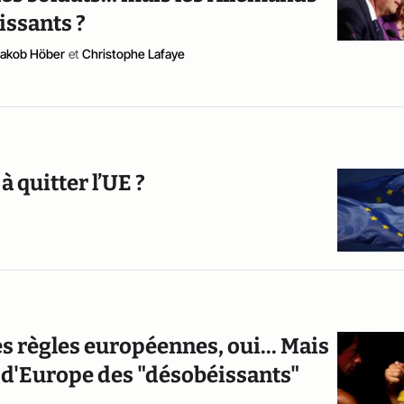
issants ?
Jakob Höber
et
Christophe Lafaye
à quitter l’UE ?
les règles européennes, oui... Mais
r d'Europe des "désobéissants"