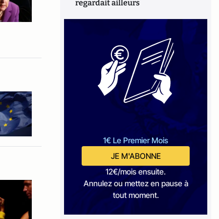
regardait ailleurs
1€ Le Premier Mois
JE M'ABONNE
12€/mois ensuite.
Annulez ou mettez en pause à
tout moment.