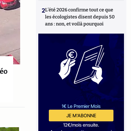
2
L’été 2026 confirme tout ce que
les écologistes disent depuis 50
ans : non, et voilà pourquoi
déo
1€ Le Premier Mois
JE M'ABONNE
12€/mois ensuite.