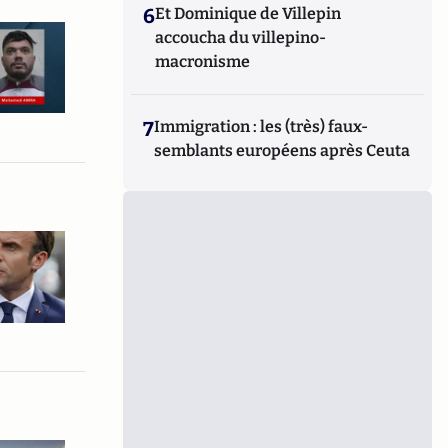
6
Et Dominique de Villepin
accoucha du villepino-
macronisme
7
Immigration : les (très) faux-
semblants européens après Ceuta