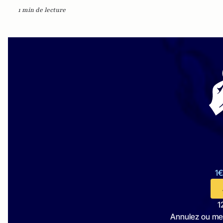
1 min de lecture
1€
1
Annulez ou me