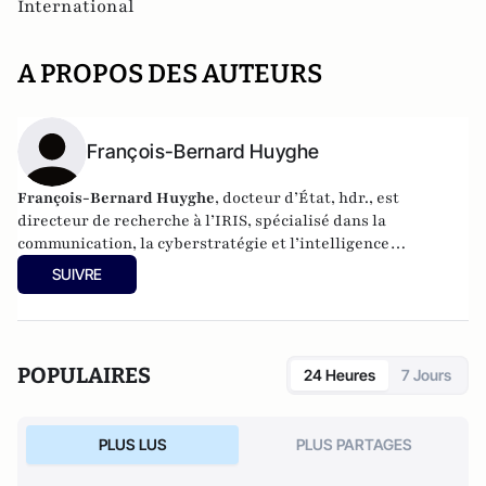
International
A PROPOS DES AUTEURS
François-Bernard Huyghe
François-Bernard Huyghe
, docteur d’État, hdr., est
directeur de recherche à l’IRIS, spécialisé dans la
communication, la cyberstratégie et l’intelligence
économique, derniers livres : « L’art de la guerre
SUIVRE
idéologique » (le Cerf 2021) et « Fake news Manip, infox et
infodémie en 2021 » (VA éditeurs 2020).
POPULAIRES
24 Heures
7 Jours
PLUS LUS
PLUS PARTAGES