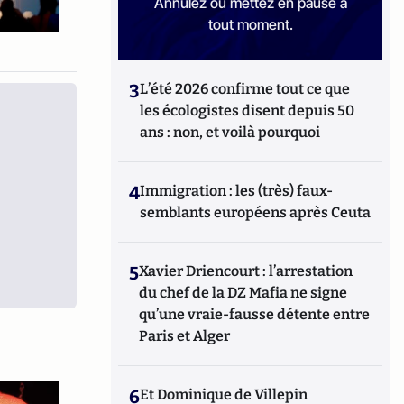
Annulez ou mettez en pause à
tout moment.
3
L’été 2026 confirme tout ce que
les écologistes disent depuis 50
ans : non, et voilà pourquoi
4
Immigration : les (très) faux-
semblants européens après Ceuta
5
Xavier Driencourt : l’arrestation
du chef de la DZ Mafia ne signe
qu’une vraie-fausse détente entre
Paris et Alger
6
Et Dominique de Villepin