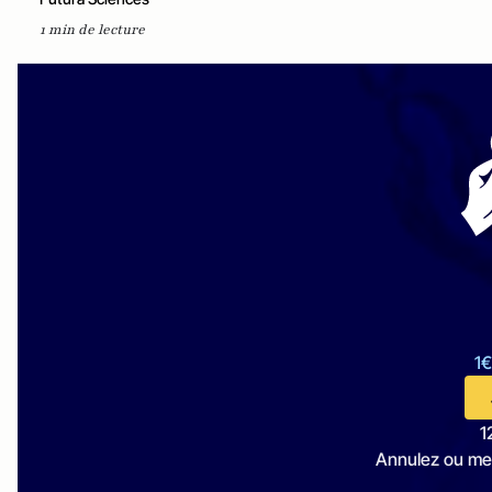
1 min de lecture
1€
1
Annulez ou me