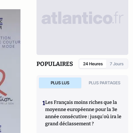
POPULAIRES
24 Heures
7 Jours
PLUS LUS
PLUS PARTAGES
1
Les Français moins riches que la
moyenne européenne pour la 3e
année consécutive : jusqu'où ira le
grand déclassement ?