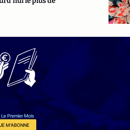
ourd'hui le plus de
 Le Premier Mois
JE M'ABONNE