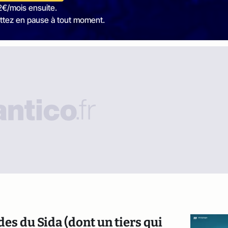
2€/mois ensuite.
ttez en pause à tout moment.
es du Sida (dont un tiers qui