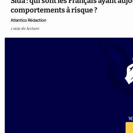
Sida : qui sont les Français ayant auj
comportements à risque ?
Atlantico Rédaction
1 min de lecture
1€