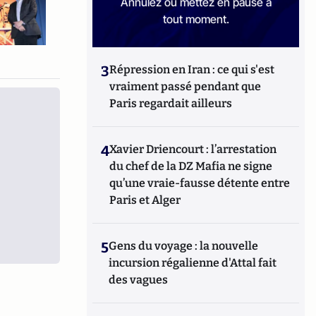
Annulez ou mettez en pause à
tout moment.
3
Répression en Iran : ce qui s'est
vraiment passé pendant que
Paris regardait ailleurs
4
Xavier Driencourt : l’arrestation
du chef de la DZ Mafia ne signe
qu’une vraie-fausse détente entre
Paris et Alger
5
Gens du voyage : la nouvelle
incursion régalienne d'Attal fait
des vagues