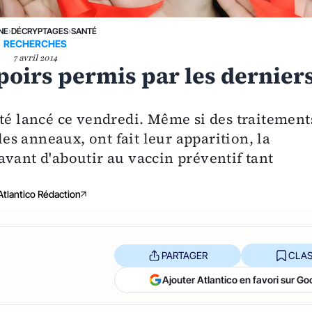
NE
›
DÉCRYPTAGES
›
SANTÉ
RECHERCHES
7 avril 2014
espoirs permis par les dernier
été lancé ce vendredi. Même si des traitement
les anneaux, ont fait leur apparition, la
avant d'aboutir au vaccin préventif tant
Atlantico Rédaction
PARTAGER
CLAS
Ajouter Atlantico en favori sur Go