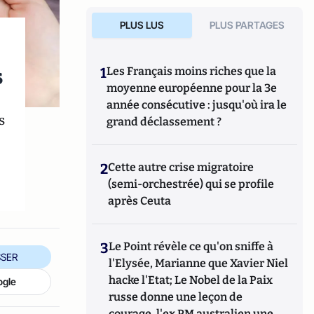
PLUS LUS
PLUS PARTAGES
s
1
Les Français moins riches que la
moyenne européenne pour la 3e
année consécutive : jusqu'où ira le
s
grand déclassement ?
2
Cette autre crise migratoire
(semi-orchestrée) qui se profile
après Ceuta
3
Le Point révèle ce qu'on sniffe à
SER
l'Elysée, Marianne que Xavier Niel
hacke l'Etat; Le Nobel de la Paix
ogle
russe donne une leçon de
courage, l'ex PM australien une