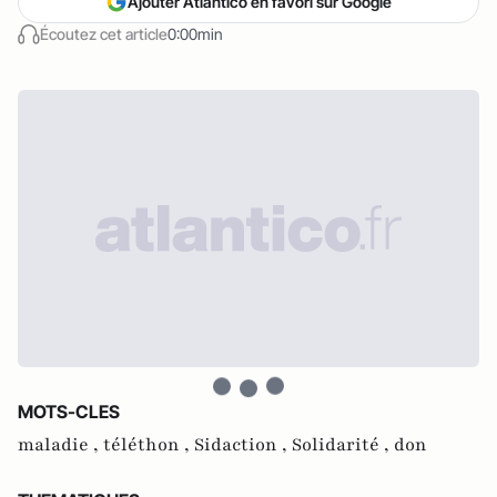
Ajouter Atlantico en favori sur Google
Écoutez cet article
0:00min
MOTS-CLES
maladie ,
téléthon ,
Sidaction ,
Solidarité ,
don