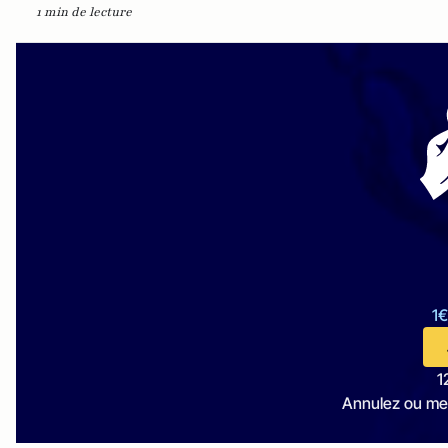
1 min de lecture
1€
1
Annulez ou me