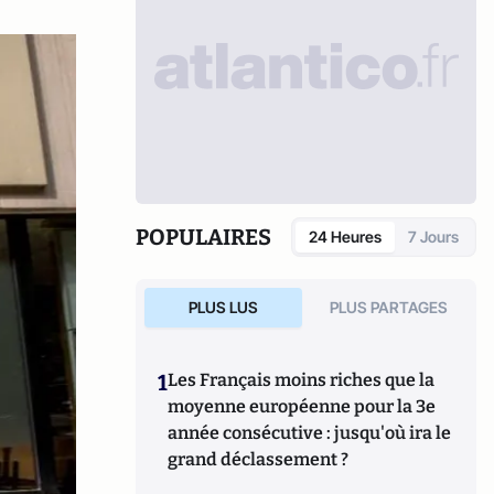
POPULAIRES
24 Heures
7 Jours
PLUS LUS
PLUS PARTAGES
1
Les Français moins riches que la
moyenne européenne pour la 3e
année consécutive : jusqu'où ira le
grand déclassement ?