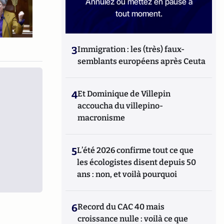
Annulez ou mettez en pause à
tout moment.
3
Immigration : les (très) faux-
semblants européens après Ceuta
4
Et Dominique de Villepin
accoucha du villepino-
macronisme
5
L’été 2026 confirme tout ce que
les écologistes disent depuis 50
ans : non, et voilà pourquoi
6
Record du CAC 40 mais
croissance nulle : voilà ce que