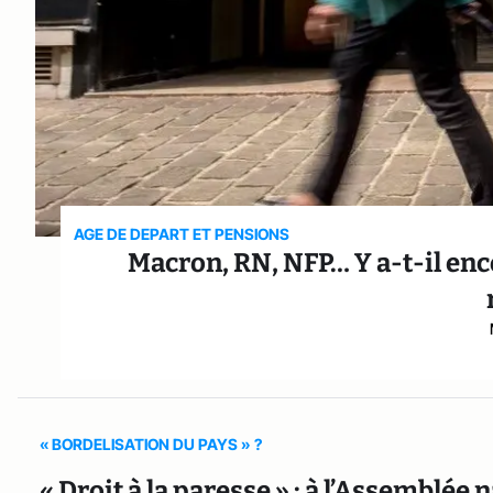
AGE DE DEPART ET PENSIONS
Macron, RN, NFP… Y a-t-il enc
« BORDELISATION DU PAYS » ?
« Droit à la paresse » : à l’Assemblé