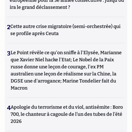
européenne pour la 3e année consécutive : jusqu'où
ira le grand déclassement ?
2
Cette autre crise migratoire (semi-orchestrée) qui
se profile après Ceuta
3
Le Point révèle ce qu'on sniffe à l'Elysée, Marianne
que Xavier Niel hacke l'Etat; Le Nobel de la Paix
russe donne une leçon de courage, l'ex PM
australien une leçon de réalisme sur la Chine, la
DGSE une d'arrogance; Marine Tondelier fait du
Macron
4
Apologie du terrorisme et du viol, antisémite : Boro
700, le chanteur à cagoule de l’un des tubes de l’été
2026