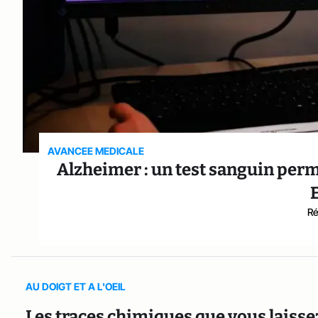
AVANCEE MEDICALE
Alzheimer : un test sanguin perm
Ré
AU DOIGT ET A L'OEIL
Les traces chimiques que vous laisse