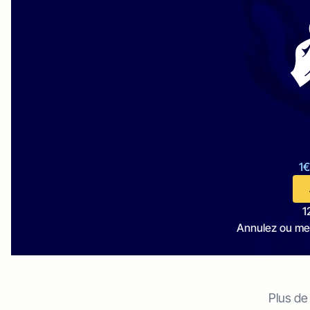
1€
1
Annulez ou me
Plus de