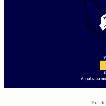
1€
1
Annulez ou me
Plus de