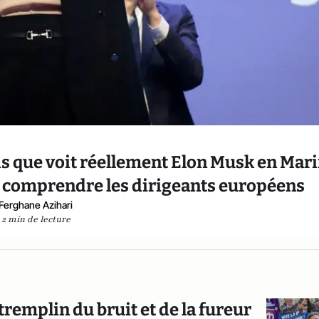
is que voit réellement Elon Musk en Mar
s comprendre les dirigeants européens
Ferghane Azihari
2 min de lecture
remplin du bruit et de la fureur