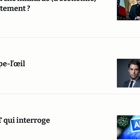
tement ?
pe-l’œil
T qui interroge