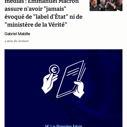
médias : Emmanuel Macron
assure n'avoir "jamais"
évoqué de "label d'État" ni de
"ministère de la Vérité"
Gabriel Mabille
3 min de lecture
1€ Le Premier Mois