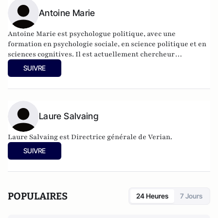
Antoine Marie
Antoine Marie est psychologue politique, avec une
formation en psychologie sociale, en science politique et en
sciences cognitives. Il est actuellement chercheur
postdoctoral au CEVIPOF. Auparavant, il a été membre de
SUIVRE
l’Institut Jean Nicod à l’École Normale Supérieure de Paris.
Laure Salvaing
Laure Salvaing est Directrice générale de Verian.
SUIVRE
POPULAIRES
24 Heures
7 Jours