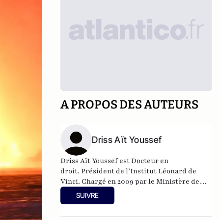
A PROPOS DES AUTEURS
Driss Aït Youssef
Driss Aït Youssef est Docteur en
droit. Président de l’Institut Léonard de
Vinci. Chargé en 2009 par le Ministère de
l’Intérieur de mener un groupe de travail
SUIVRE
chargé de diagnostiquer les problématiques
dans les rapports entre la police et la