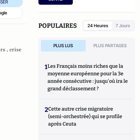
SER
recherche sur la délinquance des mineurs.
ogle
POPULAIRES
24 Heures
7 Jours
PLUS LUS
PLUS PARTAGES
rs ,
crise
1
Les Français moins riches que la
moyenne européenne pour la 3e
année consécutive : jusqu'où ira le
grand déclassement ?
2
Cette autre crise migratoire
(semi-orchestrée) qui se profile
après Ceuta